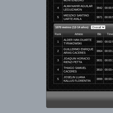
MONTENEGRO
ALMA NAHIR AGUILAR
4
3842
00:00:
LEGUIZAMON
MIESZKO SANTINO
5
3871
00:00:
UARTE AYALA
1070 metros (12-14 años)
Rank
Athlete
Bib
Time
ALDER IVAN DUARTE
1
3883
00:02:
TYRAKOWSKI
GUILLERMO ENRIQUE
2
3864
00:03:
ARIAS CACERES
JOAQUIN HORACIO
3
3831
00:03:
RIENZI PETTA
THIAGO SAMUEL
4
3810
00:03:
CACERES
JOSELIN LUANA
5
3899
00:03:
KALLUS FLORENTIN