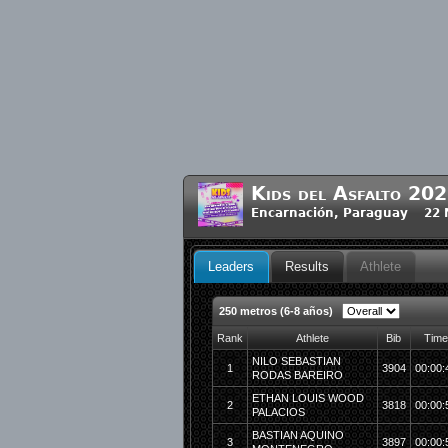
Kids del Asfalto 20
Encarnación, Paraguay 22 
Leaders
Results
Athlete
250 metros (6-8 años)
Rank
Athlete
Bib
Time
NILO SEBASTIAN
1
3904
00:00:
RODAS BAREIRO
ETHAN LOUIS WOOD
2
3818
00:00:
PALACIOS
BASTIAN AQUINO
3
3897
00:00: