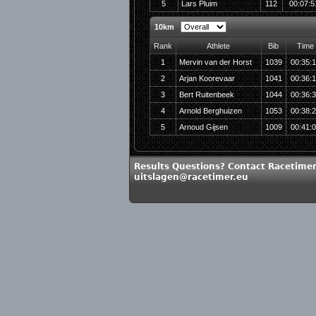
5
Lars Pluim
112
00:07:5
10km
Rank
Athlete
Bib
Time
1
Mervin van der Horst
1039
00:35:
2
Arjan Koorevaar
1041
00:36:
3
Bert Ruitenbeek
1044
00:36:
4
Arnold Berghuizen
1053
00:38:
5
Arnoud Gijsen
1009
00:41:
Results Questions? Contact Racetimer
uitslagen@racetimer.eu