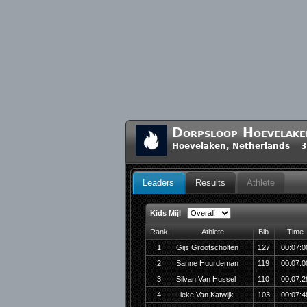
Dorpsloop Hoevelake
Hoevelaken, Netherlands 3
Leaders
Results
Athlete
Kids Mijl
Rank
Athlete
Bib
Time
1
Gijs Grootscholten
127
00:07:0
2
Sanne Huurdeman
119
00:07:0
3
Silvan Van Hussel
110
00:07:2
4
Lieke Van Katwijk
103
00:07:4