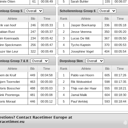
imée Otten
61
00:06:49
5
Sarah Buhler
155
00:06:07
enloop Groep 5
Scholierenloop Groep 6
Athlete
Bib
Time
Rank
Athlete
Bib
Time
rik van hoof
246
00:05:33
1
Jasper Boerkamp
336
00:05:18
abian Rust
247
00:05:37
2
Jesse Veenma
350
00:05:20
im Koenraads
234
00:05:42
3
Lucas De Wit
367
00:05:50
inn Speckmann
256
00:05:47
4
Tycho Kaptein
370
00:05:53
uze Van Leur
322
00:05:49
5
Josephine Vogel
404
00:05:54
enloop Groep 7 & 8
Dorpsloop 5km
Athlete
Bib
Time
Rank
Athlete
Bib
Time
em de Kruif
449
00:04:58
1
Pablo van Hoorn
605
00:17:26
jorn Toornvliet
463
00:05:00
2
Rik Wolswinkel
598
00:17:35
loris Bosscher
488
00:05:03
3
Thijs van der Haar
555
00:18:21
ink Poortenga
481
00:05:08
4
Jamal Malik
604
00:18:30
oris Moraal
446
00:05:12
5
Paul Verkleij
593
00:18:44
estions? Contact Racetimer Europe at
racetimer.eu