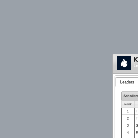
K
Le
Leaders
Scholier
Rank
1
T
2
T
3
S
4
R