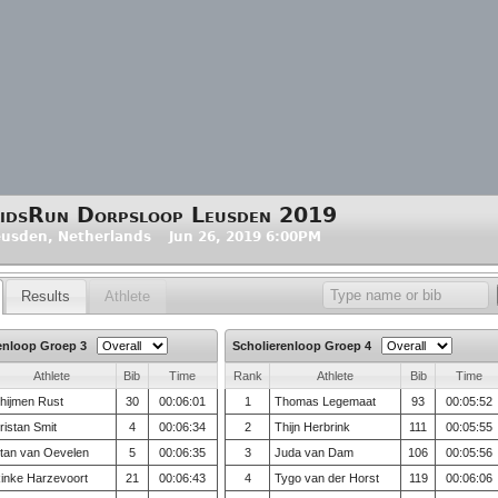
idsRun Dorpsloop Leusden 2019
usden, Netherlands Jun 26, 2019 6:00PM
Results
Athlete
enloop Groep 3
Scholierenloop Groep 4
Athlete
Bib
Time
Rank
Athlete
Bib
Time
hijmen Rust
30
00:06:01
1
Thomas Legemaat
93
00:05:52
ristan Smit
4
00:06:34
2
Thijn Herbrink
111
00:05:55
tan van Oevelen
5
00:06:35
3
Juda van Dam
106
00:05:56
inke Harzevoort
21
00:06:43
4
Tygo van der Horst
119
00:06:06