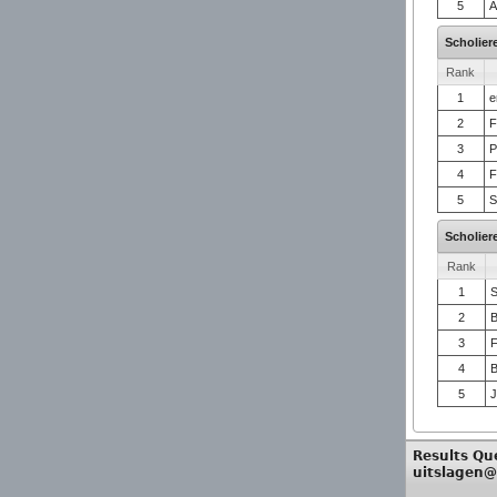
5
A
Scholier
Rank
1
e
2
F
3
P
4
F
5
S
Scholier
Rank
1
S
2
B
3
F
4
B
5
J
Results Qu
uitslagen@