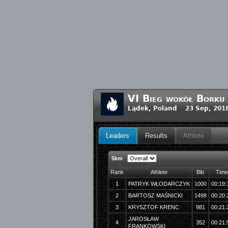
VI Bieg wokół Borku
Lądek, Poland 23 Sep, 201
Leaders
Results
Athlete
5km
Rank
Athlete
Bib
Time
1
PATRYK WŁODARCZYK
1000
00:19:
2
BARTOSZ MAŚNICKI
1498
00:20:
3
KRYSZTOF KRENC
981
00:21:
JAROSŁAW
4
352
00:21:
FRANKOWSKI