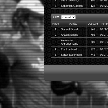
4
Martin Beaudry
102
00:40:
5
Sebastien Gagnon
122
00:42:
2 KM
Place
Athlète
Dossard
Temp
1
Samuel Picard
741
00:06:
2
Anael Michaud
792
00:07:
Alexandre
3
700
00:07:
A.grandchamp
4
Eric Lombardo
772
00:07:
5
Sarah-Ève Picard
742
00:07: