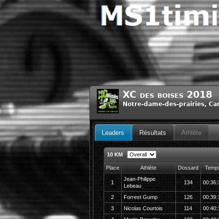
XC des boises 2018
Notre-dame-des-prairies, C
Leaders
Résultats
Athlète
10 KM
Place
Athlète
Dossard
Temp
Jean-Philippe
1
134
00:36:
Lebeau
2
Forrest Gump
126
00:39:
3
Nicolas Courtois
114
00:40: