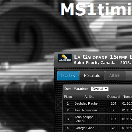
La Galopade 15ieme E
Saint-Esprit, Canada 2018,
Leaders
Résultats
Athlète
Demi-Marathon
Place
Athlète
Dossard
Temp
1
Baghdad Rachem
104
01:10:
2
Alexi Rousseau
60
01:15:
Jean-philippe
3
103
01:15:
Lebeau
4
George Goad
78
01:16: