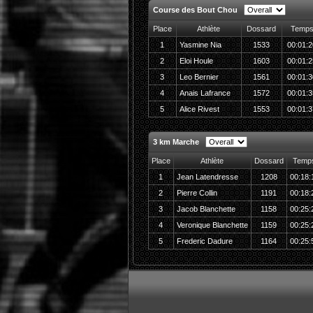
Course des Bout Chou
Place
Athlète
Dossard
Temp
1
Yasmine Nia
1533
00:01:2
2
Eloi Houle
1603
00:01:2
3
Leo Bernier
1561
00:01:3
4
Anais Lafrance
1572
00:01:3
5
Alice Rivest
1553
00:01:3
3 km Marche
Place
Athlète
Dossard
Temp
1
Jean Latendresse
1208
00:18:
2
Pierre Collin
1191
00:18:
3
Jacob Blanchette
1158
00:25:
4
Veronique Blanchette
1159
00:25:
5
Frederic Dadure
1164
00:25: