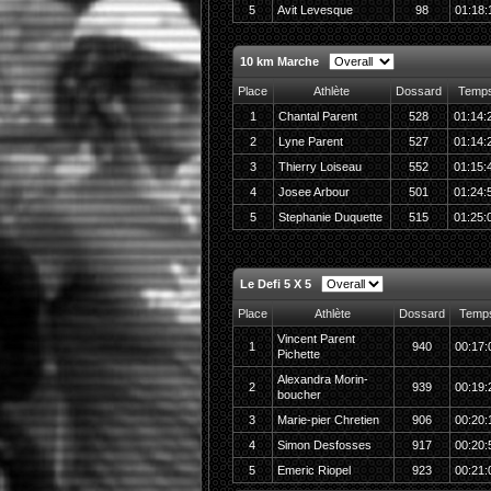
5
Avit Levesque
98
01:18:
10 km Marche
Place
Athlète
Dossard
Temp
1
Chantal Parent
528
01:14:
2
Lyne Parent
527
01:14:
3
Thierry Loiseau
552
01:15:
4
Josee Arbour
501
01:24:
5
Stephanie Duquette
515
01:25:
Le Defi 5 X 5
Place
Athlète
Dossard
Temp
Vincent Parent
1
940
00:17:
Pichette
Alexandra Morin-
2
939
00:19:
boucher
3
Marie-pier Chretien
906
00:20:
4
Simon Desfosses
917
00:20:
5
Emeric Riopel
923
00:21: