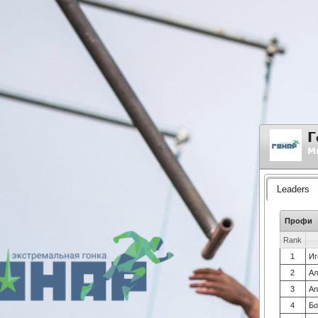
Г
Ми
Leaders
Профи
Rank
1
Иг
2
Ал
3
An
4
Бо