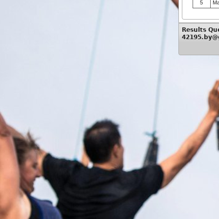
5
Ма
Results Qu
42195.by@