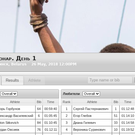
онар. День 1
нск, Belarus 26 May, 2018 12:00PM
Results
Athlete
Любители
Athlete
Bib
Time
Rank
Athlete
Bib
Time
орь Горбунов
64
00:59:40
1
Сергей Пастернакевич
1
01:12:48
ександр Василевский
6
01:05:45
2
Егор Глебов
51
01:14:10
ton Sitkevich
84
01:10:45
3
Диана Гилевич
33
01:14:58
гдан Овсиюк
76
01:12:11
4
Вероника Суринович
10
01:19:52