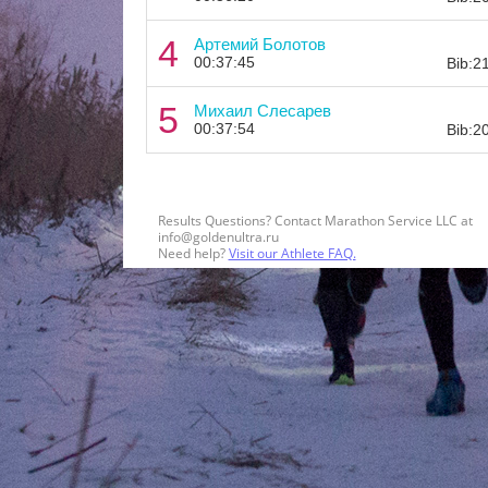
4
Артемий Болотов
00:37:45
Bib:2
5
Михаил Слесарев
00:37:54
Bib:2
Results Questions? Contact Marathon Service LLC at
info@goldenultra.ru
Need help?
Visit our Athlete FAQ.