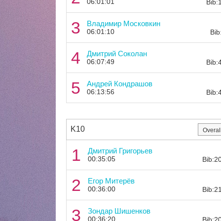
06:01:01
Bib:
3
Владимир Московкин
06:01:10
Bib
4
Дмитрий Соколан
06:07:49
Bib:
5
Андрей Кондрашов
06:13:56
Bib:
K10
1
Дмитрий Григорьев
00:35:05
Bib:2
2
Егор Митерёв
00:36:00
Bib:2
3
Зондар Шишенков
00:36:20
Bib:2