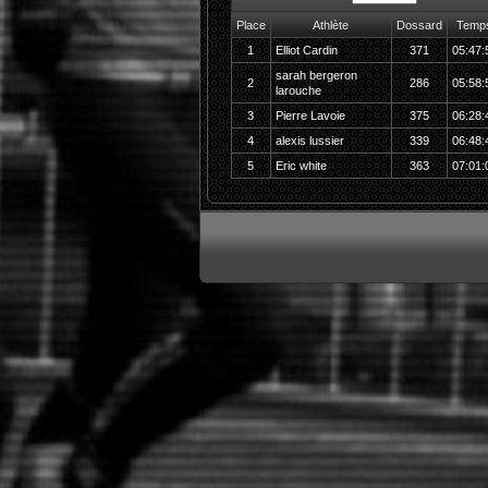
Place
Athlète
Dossard
Temp
1
Elliot Cardin
371
05:47:
sarah bergeron
2
286
05:58:
larouche
3
Pierre Lavoie
375
06:28:
4
alexis lussier
339
06:48:
5
Eric white
363
07:01: