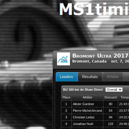
Bromont Ultra 2017
Bromont, Canada oct. 7, 2
Leaders
Résultats
Athlète
BU 160 km de Shaw Direct
Place
Athlète
Dossard
Temp
1
Alister Gardner
80
21:43:
2
Pierre-Michel Arcand
54
23:37:
3
Christian Leduc
94
24:22:
4
Jonathan Noël
133
24:48: