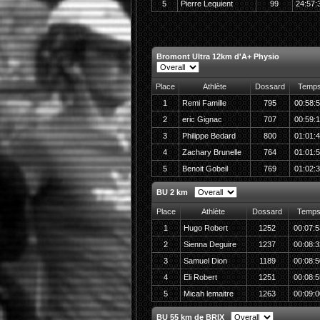
5
Pierre Lequient
99
24:57:
Bromont Ultra 12km d'A+ Physio
Place
Athlète
Dossard
Temp
1
Remi Famille
795
00:58:
2
eric Gignac
707
00:59:
3
Philippe Bedard
800
01:01:
4
Zachary Brunelle
764
01:01:
5
Benoit Gobeil
769
01:02:
BU 2 km
Place
Athlète
Dossard
Temp
1
Hugo Robert
1252
00:07:5
2
Sienna Deguire
1237
00:08:3
3
Samuel Dion
1189
00:08:5
4
Eli Robert
1251
00:08:5
5
Micah lemaitre
1263
00:09:0
BU 55 km de BRIX