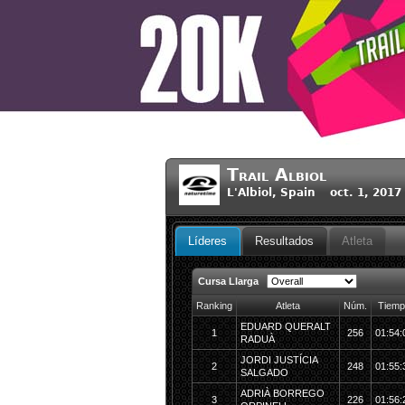
Trail Albiol
L'Albiol, Spain oct. 1, 2017
Líderes
Resultados
Atleta
Cursa Llarga
Ranking
Atleta
Núm.
Tiemp
EDUARD QUERALT
1
256
01:54:
RADUÀ
JORDI JUSTÍCIA
2
248
01:55:
SALGADO
ADRIÀ BORREGO
3
226
01:56: