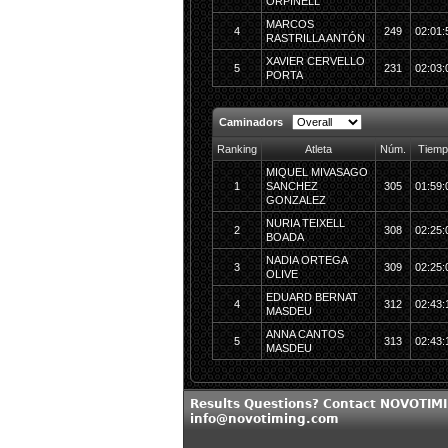
ORPINELL
MARCOS
4
249
02:01:
RASTRILLA ANTÓN
XAVIER CERVELLO
5
231
02:03:
PORTA
Caminadors
Ranking
Atleta
Núm.
Tiemp
MIQUEL MIVASAGO
1
SANCHEZ
305
01:59:
GONZALEZ
NURIA TEIXELL
2
308
02:25:
BOADA
NADIA ORTEGA
3
309
02:25:
OLIVE
EDUARD BERNAT
4
312
02:43:
MASDEU
ANNA CANTOS
5
313
02:43:
MASDEU
Results Questions? Contact NOVOTIMI
info@novotiming.com