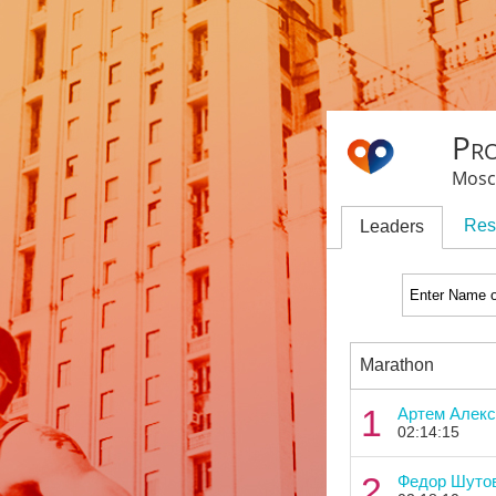
Pr
Mosc
Res
Leaders
Marathon
1
Артем Алекс
02:14:15
2
Федор Шуто