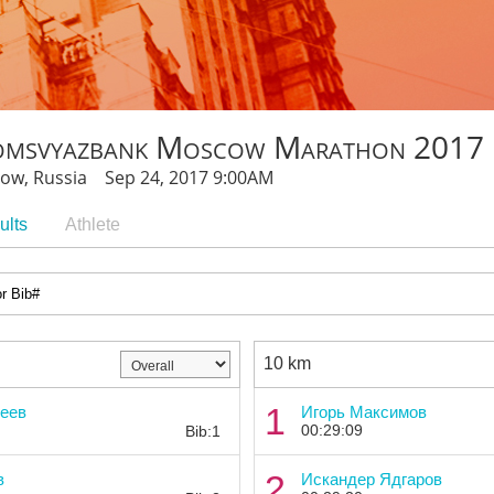
omsvyazbank Moscow Marathon 2017
ow, Russia Sep 24, 2017 9:00AM
ults
Athlete
10 km
Bib:
1
еев
Игорь Максимов
00:29:09
Bib:1
Bib:
2
в
Искандер Ядгаров