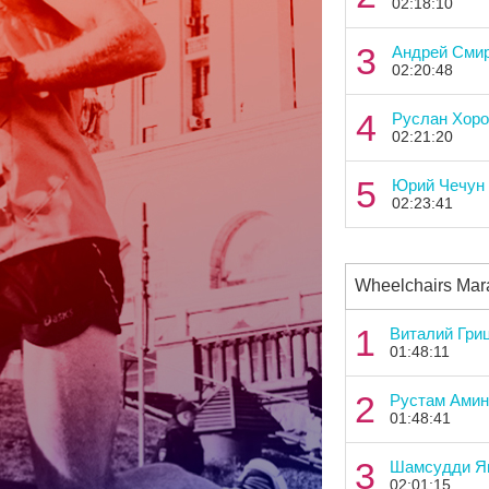
02:18:10
3
Андрей Сми
02:20:48
4
Руслан Хор
02:21:20
5
Юрий Чечун
02:23:41
Wheelchairs Mar
1
Виталий Гри
01:48:11
2
Рустам Амин
01:48:41
3
Шамсудди Я
02:01:15