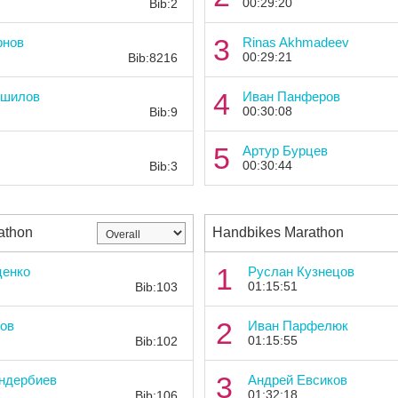
00:29:20
Bib:2
Bib:
3
рнов
Rinas Akhmadeev
00:29:21
Bib:8216
Bib:
4
ошилов
Иван Панферов
00:30:08
Bib:9
Bib:
5
Артур Бурцев
00:30:44
Bib:3
athon
Handbikes Marathon
Bib:
1
ценко
Руслан Кузнецов
01:15:51
Bib:103
Bib:
2
ов
Иван Парфелюк
01:15:55
Bib:102
Bib:
3
ндербиев
Андрей Евсиков
01:32:18
Bib:106