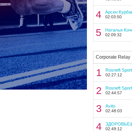
4
Арсен Курба
02:03:50
5
Наталья Коч
02:09:32
Corporate Relay
1
Rosneft Sport
02:27:12
2
Rosneft Sport
02:44:57
3
Avito
02:48:03
4
ЗДОРОВЬЕ@
02:49:12