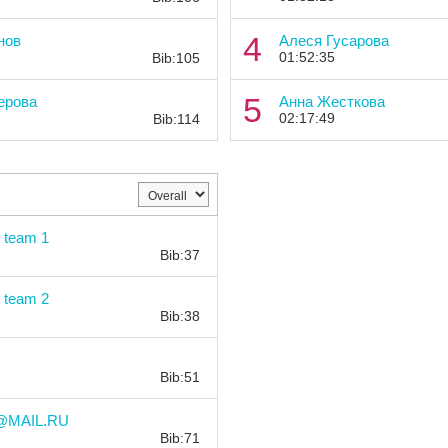
Bib:
4
нов
Алеся Гусарова
01:52:35
Bib:105
Bib:
5
ерова
Анна Жесткова
02:17:49
Bib:114
Bib:
 team 1
Bib:37
Bib:
 team 2
Bib:38
Bib:
Bib:51
Bib:
MAIL.RU
Bib:71