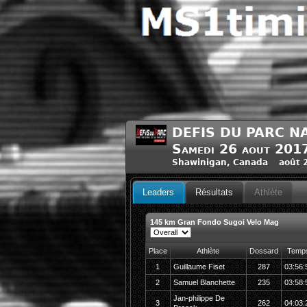
DEFIS DU PARC N
Samedi 26 aout 201
Shawinigan, Canada août 2
Leaders
Résultats
Athlète
145 km Gran Fondo Sugoi Velo Mag
Place
Athlète
Dossard
Temp
1
Guillaume Fiset
287
03:56:
2
Samuel Blanchette
235
03:58:
Jan-philippe De
3
262
04:03: