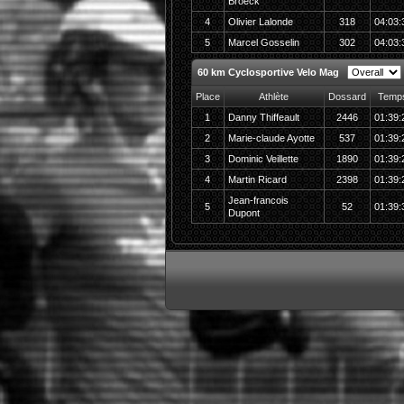
Broeck
4
Olivier Lalonde
318
04:03:
5
Marcel Gosselin
302
04:03:
60 km Cyclosportive Velo Mag
Place
Athlète
Dossard
Temp
1
Danny Thiffeault
2446
01:39:
2
Marie-claude Ayotte
537
01:39:
3
Dominic Veillette
1890
01:39:
4
Martin Ricard
2398
01:39:
Jean-francois
5
52
01:39:
Dupont