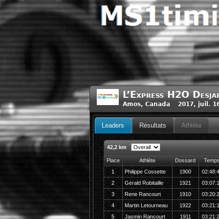
L’Express H2O Desja
Amos, Canada 2017, juil. 1
Leaders
Résultats
Athlète
42,2 km
Place
Athlète
Dossard
Temp
1
Philippe Cossette
1900
02:48:
2
Gerald Robitaille
1921
03:07:
3
Rene Rancourt
1910
03:20:
4
Martin Letourneau
1922
03:21:
5
Jasmin Rancourt
1911
03:21: