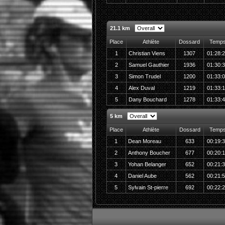
21.1 km
Place
Athlète
Dossard
Temp
1
Christian Viens
1307
01:28:
2
Samuel Gauthier
1936
01:30:
3
Simon Trudel
1200
01:33:
4
Alex Duval
1219
01:33:
5
Dany Bouchard
1278
01:33:
5 km
Place
Athlète
Dossard
Temp
1
Dean Moreau
633
00:19:
2
Anthony Boucher
677
00:20:
3
Yohan Belanger
652
00:21:
4
Daniel Aube
562
00:21:
5
Sylvain St-pierre
692
00:22: