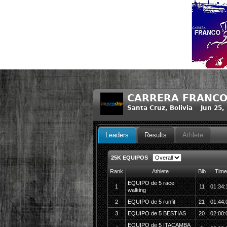
CARRERA FRANCO
Santa Cruz, Bolivia Jun 25,
Leaders
Results
Athlete
25K EQUIPOS
Rank
Athlete
Bib
Time
EQUIPO de 5 race
1
11
01:34:
walking
2
EQUIPO de 5 runfit
21
01:44:
3
EQUIPO de 5 BESTIAS
20
02:00:
EQUIPO de 5 ITACAMBA