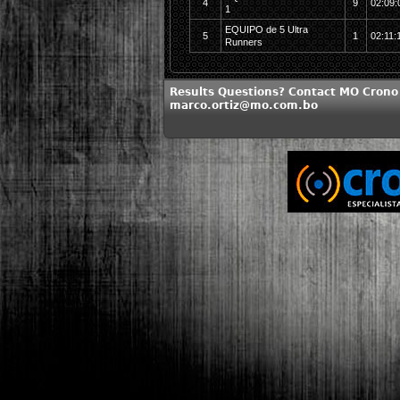
4
9
02:09:
1
EQUIPO de 5 Ultra
5
1
02:11:
Runners
Results Questions? Contact MO Crono
marco.ortiz@mo.com.bo