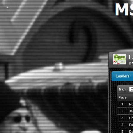
L
Dr
Leaders
5 km
Place
1
Ro
2
Ja
3
Ch
4
Fe
5
Da