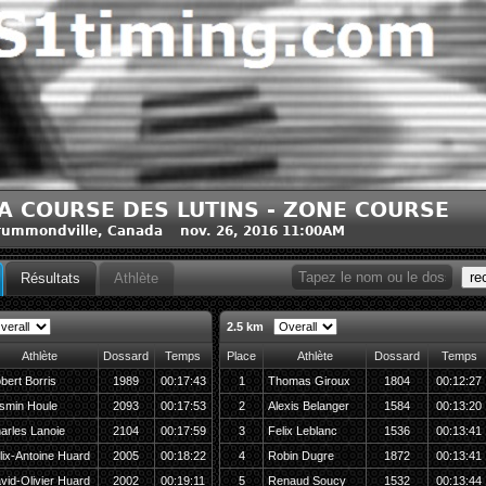
A COURSE DES LUTINS - ZONE COURSE
ummondville, Canada nov. 26, 2016 11:00AM
re
Résultats
Athlète
2.5 km
Athlète
Dossard
Temps
Place
Athlète
Dossard
Temps
bert Borris
1989
00:17:43
1
Thomas Giroux
1804
00:12:27
smin Houle
2093
00:17:53
2
Alexis Belanger
1584
00:13:20
arles Lanoie
2104
00:17:59
3
Felix Leblanc
1536
00:13:41
lix-Antoine Huard
2005
00:18:22
4
Robin Dugre
1872
00:13:41
vid-Olivier Huard
2002
00:19:11
5
Renaud Soucy
1532
00:13:44