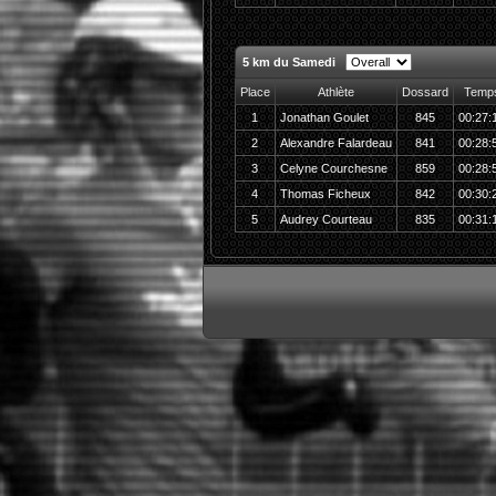
5 km du Samedi
Place
Athlète
Dossard
Temp
1
Jonathan Goulet
845
00:27:
2
Alexandre Falardeau
841
00:28:
3
Celyne Courchesne
859
00:28:
4
Thomas Ficheux
842
00:30:
5
Audrey Courteau
835
00:31: