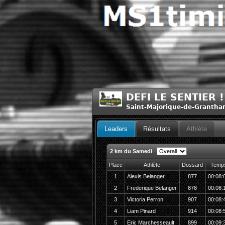
DEFI LE SENTIER ! 
Saint-Majorique-de-Grantha
Leaders
Résultats
Athlète
2 km du Samedi
Place
Athlète
Dossard
Temp
1
Alexis Belanger
877
00:08:
2
Frederique Belanger
878
00:08:
3
Victoria Perron
907
00:08:
4
Liam Pinard
914
00:08:
5
Eric Marchesseault
899
00:09: