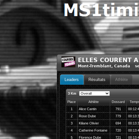
ELLES COURENT A
Mont-Tremblant, Canada sep
Leaders
Résultats
Athlète
3 Km
Place
Athlète
Dossard
Temp
1
Alice Cantin
791
00:12:
2
Rose Dube
779
00:13:
3
Kiliane Olivier
694
00:13:
4
Catherine Fontaine
720
00:13:
5
Florence Dube
721
00:13: