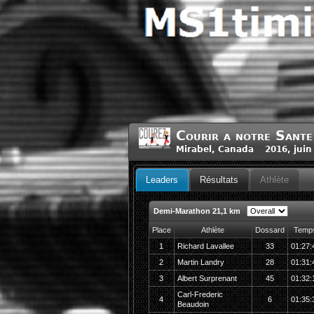
Courir a notre Sante
Mirabel, Canada 2016, juin
Leaders
Résultats
Athlète
Demi-Marathon 21,1 km
Place
Athlète
Dossard
Temp
1
Richard Lavallee
33
01:27:
2
Martin Landry
28
01:31:
3
Albert Surprenant
45
01:32:
Carl-Frederic
4
6
01:35:
Beaudoin