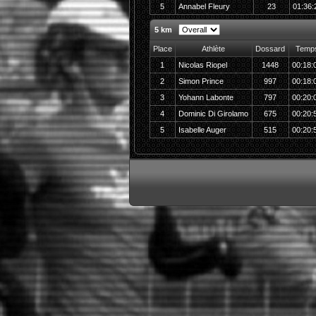
5
Annabel Fleury
23
01:36:
5 km
Place
Athlète
Dossard
Temp
1
Nicolas Riopel
1448
00:18:
2
Simon Prince
997
00:18:
3
Yohann Labonte
797
00:20:
4
Dominic Di Girolamo
675
00:20:
5
Isabelle Auger
515
00:20: