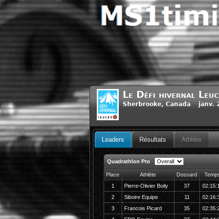
Le Défi hivernal Leuc
Sherbrooke, Canada janv. 2
Leaders
Résultats
Athlète
Quadrathlon Pro
Place
Athlète
Dossard
Temp
1
Pierre-Olivier Boily
37
02:15:
2
Siboire Equipe
11
02:16:
3
Francois Picard
35
02:35: