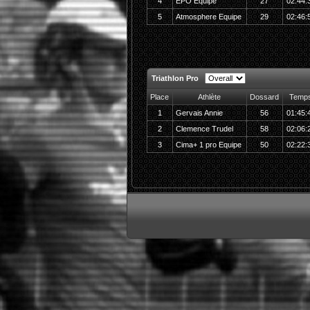
4
EPO Equipe
27
02:44:
5
Atmosphere Equipe
29
02:46:
Triathlon Pro
Place
Athlète
Dossard
Temp
1
Gervais Annie
56
01:45:
2
Clemence Trudel
58
02:06:
3
Cima+ 1 pro Equipe
50
02:22: