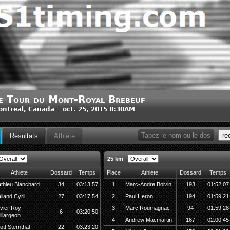
e Tour du Mont-Royal Brebeuf
ntreal, Canada oct. 25, 2015 8:30AM
re
Résultats
Athlète
25 km
Athlète
Dossard
Temps
Place
Athlète
Dossard
Temps
thieu Blanchard
34
03:13:57
1
Marc-Andre Boivin
193
01:52:07
lland Cyril
27
03:17:54
2
Paul Heron
194
01:59:21
ivier Roy-
3
Marc Roumagnac
94
01:59:28
6
03:20:50
illargeon
4
Andrew Macmartin
167
02:00:45
ott Sternthal
22
03:23:20