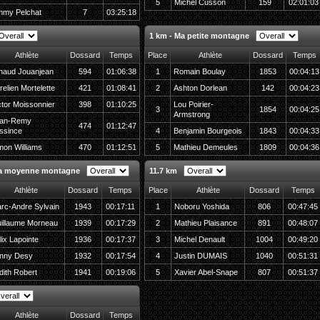
5
Michel Cusson
159
02:01:03
mmy Pelchat
7
03:25:18
1 km - Ma petite montagne
Athlète
Dossard
Temps
Place
Athlète
Dossard
Temps
naud Jouanjean
594
01:06:38
1
Romain Boulay
1853
00:04:13
relien Mortelette
421
01:08:41
2
Ashton Dorlean
142
00:04:23
ctor Moissonnier
398
01:10:25
Lou Poirier-
3
1854
00:04:25
Armstrong
an-Remy
474
01:12:47
ssince
4
Benjamin Bourgeois
1843
00:04:33
mon Williams
470
01:12:51
5
Mathieu Demeules
1809
00:04:36
Ma moyenne montagne
11.7 km
Athlète
Dossard
Temps
Place
Athlète
Dossard
Temps
rc-Andre Sylvain
1943
00:17:11
1
Noboru Yoshida
806
00:47:45
illaume Morneau
1939
00:17:29
2
Mathieu Plaisance
891
00:48:07
lix Lapointe
1936
00:17:37
3
Michel Denault
1004
00:49:20
nny Desy
1932
00:17:54
4
Justin DUMAIS
1040
00:51:31
dith Robert
1941
00:19:06
5
Xavier Abel-Snape
807
00:51:37
Athlète
Dossard
Temps