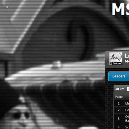
L
Mo
Leaders
40 km
Place
1
Ma
2
Ga
Ol
3
Ba
4
Sc