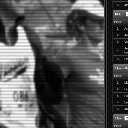
5
Ji
16 km
Place
1
Ar
2
Au
3
Vi
Je
4
La
5
Si
3 km - 
Place
1
Ma
2
Gu
3
Fe
4
Le
5
Ju
5 km
Place