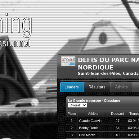
DEFIS DU PARC NA
NORDIQUE
Saint-Jean-des-Piles, Canad
Leaders
Résultats
Athlète
La Grande traversee - Classique
Place
Athlète
Dossard
Temp
1
Claude Gauvin
27
03:04:
2
Bobby Renis
64
03:08:
3
Eric Martin
49
03:08: