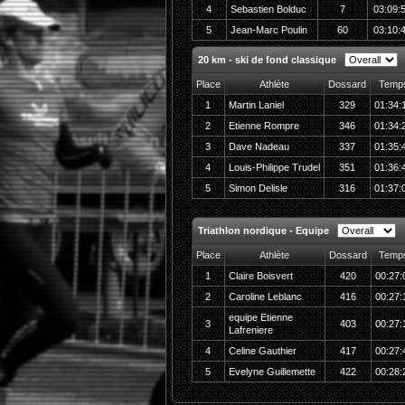
4
Sebastien Bolduc
7
03:09:
5
Jean-Marc Poulin
60
03:10:
20 km - ski de fond classique
Place
Athlète
Dossard
Temp
1
Martin Laniel
329
01:34:
2
Etienne Rompre
346
01:34:
3
Dave Nadeau
337
01:35:
4
Louis-Philippe Trudel
351
01:36:
5
Simon Delisle
316
01:37:
Triathlon nordique - Equipe
Place
Athlète
Dossard
Temp
1
Claire Boisvert
420
00:27:
2
Caroline Leblanc
416
00:27:
equipe Etienne
3
403
00:27:
Lafreniere
4
Celine Gauthier
417
00:27:
5
Evelyne Guillemette
422
00:28: